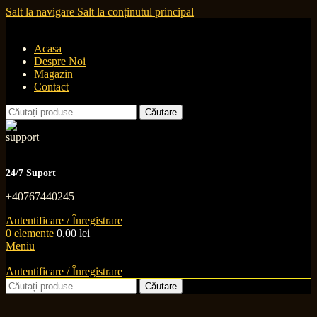
Salt la navigare
Salt la conținutul principal
Acasa
Despre Noi
Magazin
Contact
Căutare
24/7 Suport
+40767440245
Autentificare / Înregistrare
0
elemente
0,00
lei
Meniu
Autentificare / Înregistrare
Căutare