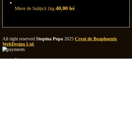
40,00
lei
Miere de Sulițică 1kg
All right reserved
Stupina Popa
2025
Creat de Beaphoenix
WebDesign Ltd
.
Acasa
Despre Noi
Magazin
Contact
Coș de cumpărături
Închidere
Conectați-vă
Închidere
Nu aveți încă cont?
Creați un cont
0
elemente
Cart