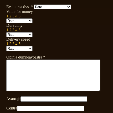
Evaluarea dvs
*
Value for money
1
2
3
4
5
Durability
1
2
3
4
5
Delivery speed
1
2
3
4
5
Opinia dumneavoastră
*
Avantaje
Contra