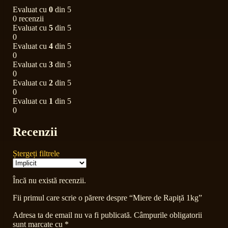
Evaluat cu
0
din 5
0 recenzii
Evaluat cu
5
din 5
0
Evaluat cu
4
din 5
0
Evaluat cu
3
din 5
0
Evaluat cu
2
din 5
0
Evaluat cu
1
din 5
0
Recenzii
Ștergeți filtrele
Încă nu există recenzii.
Fii primul care scrie o părere despre “Miere de Rapiță 1kg”
Adresa ta de email nu va fi publicată.
Câmpurile obligatorii
sunt marcate cu
*